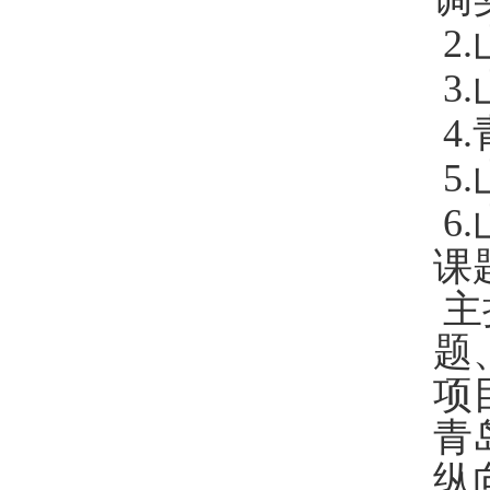
2.
3.
4.
5.
6.
课
主
题
项
青
纵