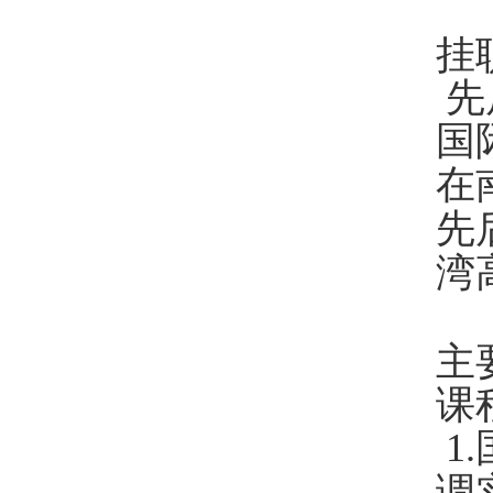
挂
先
国
在
先
湾
主
课
1.
调