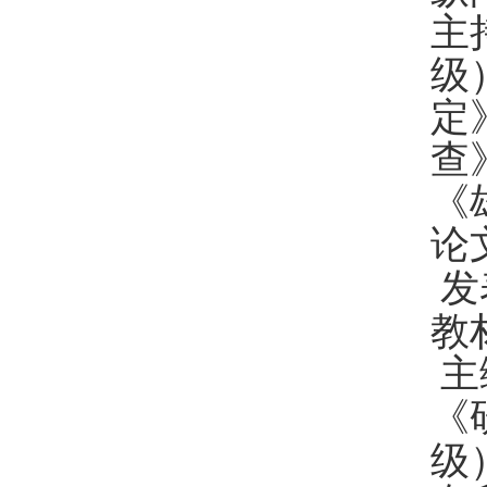
主
级
定
查
《
论
发
教
主
《
级