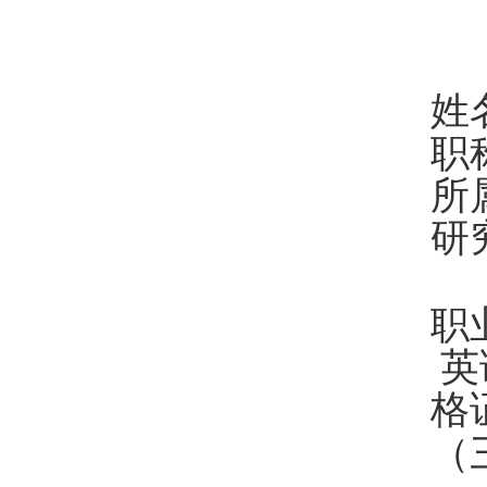
姓
职
所
研
职
英
格
（