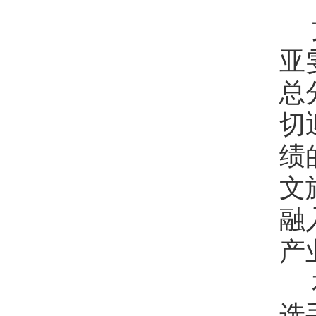
亚
总
切
绩
文
融
产
选