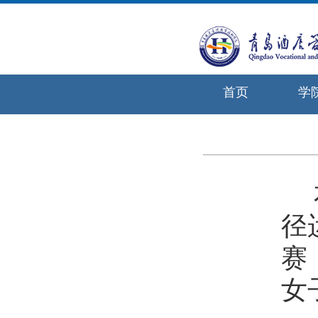
首页
学
径
赛
女