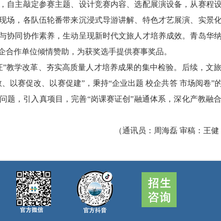
，自主敲定参赛主题、设计竞赛内容、选配展演设备，从赛程
现场，各队伍轮番带来沉浸式导游讲解、特色才艺展演、实景
与协同协作素养，生动呈现新时代文旅人才培养成效。青岛华
企合作单位倾情赞助，为获奖选手提供赛事奖品。
证”教学改革、夯实高质量人才培养成果的集中检验。后续，文
、以赛促改、以赛促建”，秉持“企业出题 校企共答 市场阅卷
问题，引入真项目，完善“岗课赛证创”融通体系，深化产教融
（通讯员：周海磊 审稿：王健